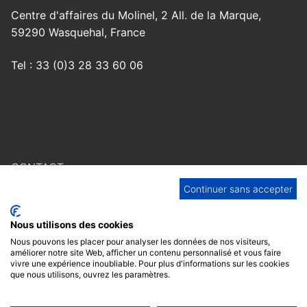
Centre d'affaires du Molinel, 2 All. de la Marque,
59290 Wasquehal, France
Tel : 33 (0)3 28 33 60 06
CONTACT
Continuer sans accepter
F.A.Q
Nous utilisons des cookies
MENTIONS LÉGALES
Nous pouvons les placer pour analyser les données de nos visiteurs,
améliorer notre site Web, afficher un contenu personnalisé et vous faire
RESPECT DE LA VIE PRIVÉE
vivre une expérience inoubliable. Pour plus d'informations sur les cookies
que nous utilisons, ouvrez les paramètres.