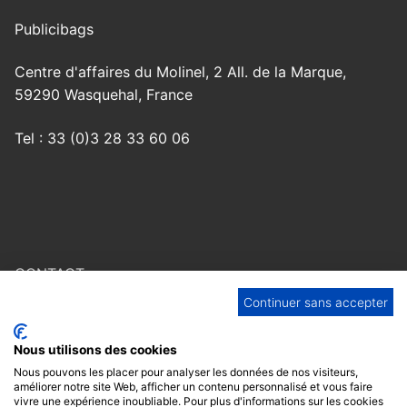
Publicibags
Centre d'affaires du Molinel, 2 All. de la Marque,
59290 Wasquehal, France
Tel : 33 (0)3 28 33 60 06
CONTACT
Continuer sans accepter
F.A.Q
Nous utilisons des cookies
MENTIONS LÉGALES
Nous pouvons les placer pour analyser les données de nos visiteurs,
améliorer notre site Web, afficher un contenu personnalisé et vous faire
RESPECT DE LA VIE PRIVÉE
vivre une expérience inoubliable. Pour plus d'informations sur les cookies