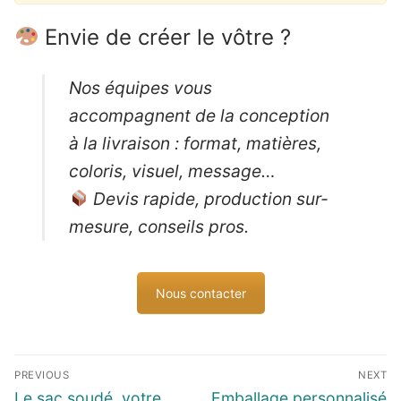
Envie de créer le vôtre ?
Nos équipes vous
accompagnent de la conception
à la livraison : format, matières,
coloris, visuel, message…
Devis rapide, production sur-
mesure, conseils pros.
Nous contacter
Navigation
PREVIOUS
NEXT
de
Previous
Next
Le sac soudé, votre
Emballage personnalisé