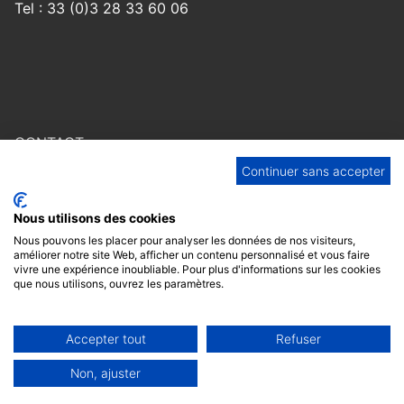
Tel : 33 (0)3 28 33 60 06
CONTACT
Continuer sans accepter
F.A.Q
Nous utilisons des cookies
MENTIONS LÉGALES
Nous pouvons les placer pour analyser les données de nos visiteurs,
améliorer notre site Web, afficher un contenu personnalisé et vous faire
RESPECT DE LA VIE PRIVÉE
vivre une expérience inoubliable. Pour plus d'informations sur les cookies
que nous utilisons, ouvrez les paramètres.
Accepter tout
Refuser
Non, ajuster
Copyright © Publicibags 2026