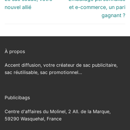
l’article
post:
post:
nouvel allié
et e-commerce, un pari
gagnant ?
À propos
Accent diffusion, votre créateur de sac publicitaire,
sac réutilisable, sac promotionnel…
Publicibags
Centre d'affaires du Molinel, 2 All. de la Marque,
59290 Wasquehal, France