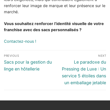
renforcer leur image de marque et leur présence sur le
marché.
Vous souhaitez renforcer l’identité visuelle de votre
franchise avec des sacs personnalisés ?
Contactez-nous !
Navigation
PREVIOUS
NEXT
de
Previous
Next
Sacs pour la gestion du
Le paradoxe du
l’article
post:
post:
linge en hôtellerie
Pressing de Luxe : Un
service 5 étoiles dans
un emballage jetable